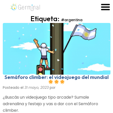
Skip
to
Germinal Consultora
Construimos soluciones para potenciar el trabajo de las
content
Etiqueta:
#argentina
personas.
Semáforo climber: el videojuego del mundial
Posteado el
31 mayo, 2023
por
¿Buscás un videojuego tipo arcade? Sumale
adrenalina y festejo y vas a dar con el Semáforo
climber.