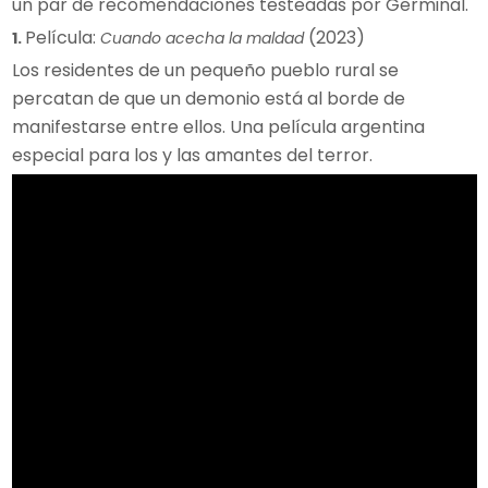
un par de recomendaciones testeadas por Germinal.
Película:
(2023)
1.
Cuando acecha la maldad
Los residentes de un pequeño pueblo rural se
percatan de que un demonio está al borde de
manifestarse entre ellos. Una película argentina
especial para los y las amantes del terror.