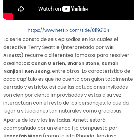
https://www.netflix.com/title/81193104
La serie consta de seis episodios en los cuales el
detective Terry Seattle (interpretado por
Will
) recurre a diferentes famosos para resolver
Arnettt
asesinatos:
,
,
Conan O’Brien
Sharon Stone
Kumail
,
, entre otros. Lo característico de
Nanjiani
Ken Jeong
cada capítulo es que no cuenta con guion totalmente
cerrado y estricto, así que las actuaciones invitadas
son cien por ciento improvisadas y estas a su vez
interactúan con el resto de los personajes, lo que da
lugar a situaciones tan naturales como graciosas.
Aparte de los y las invitadas, Arnett estará
acompañado por un elenco fijo compuesto por
(como la jefa Rhonda Jenkins-
Haneefah Wood