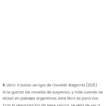
Libro:
de Osvaldo Baigorria (2021)
8.
El ladrido del tigre
Si te gustan las novelas de suspenso, y más cuando se
sitúan en paisajes argentinos, este libro es para vos.
Tras la desaparición de siete perros, se deja de ver a