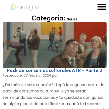
Skip
to
Germinal Consultora
Construimos soluciones para potenciar el trabajo de las
content
Categoría:
Series
personas.
Pack de consumos culturales ATR – Parte 2
Posteado el
28 febrero, 2024
por
¿Extrañaste esta sección? LLegó la segunda parte del
pack de consumos culturales. Si ya se están
terminando tus vacaciones y te quedaste con ganas
de algún plan lindo para finalizarlas, acá te traemos