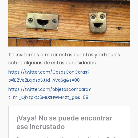
Te invitamos a mirar estas cuentas y artículos
sobre algunas de estas curiosidades:
https://twitter.com/CosasConCaras?
t=1B2Ve2LqidzoSJJd-AVaSg&s=08
https://twitter.com/objetoscomcara?
t=mI_QiYzpkO6MDzHWM4zt_g&s=08