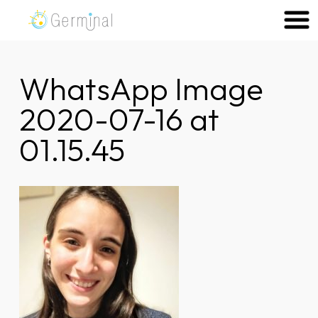
Skip
to
Germinal Consultora
Construimos soluciones para potenciar el trabajo de las
content
personas.
WhatsApp Image
2020-07-16 at
01.15.45