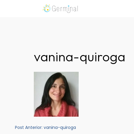
Skip
to
Germinal Consultora
Construimos soluciones para potenciar el trabaj
content
vanina-quiroga
Navegación
Post Anterior:
vanina-quiroga