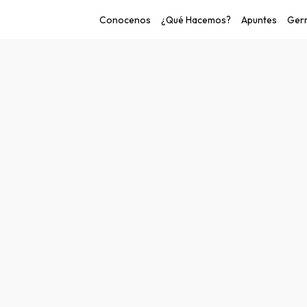
Conocenos
¿Qué Hacemos?
Apuntes
Germ
o de las personas.