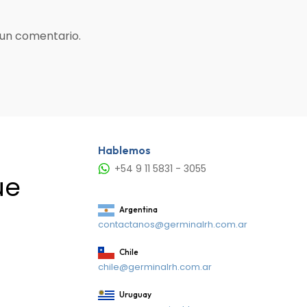
 un comentario.
Hablemos
+54 9 11 5831 - 3055
ue
Argentina
contactanos@germinalrh.com.ar
Chile
chile@germinalrh.com.ar
Uruguay