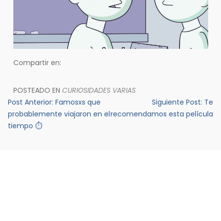
Compartir en:
POSTEADO EN
CURIOSIDADES VARIAS
Navegación
Post Anterior:
Famosxs que
Siguiente Post:
Te
de
probablemente viajaron en el
recomendamos esta película
tiempo ⏱
entradas