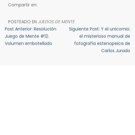
Compartir en:
POSTEADO EN
JUEGOS DE MENTE
Navegación
Post Anterior:
Resolución
Siguiente Post:
Y el unicornio:
de
Juego de Mente #12:
el misterioso manual de
Volumen embotellado
fotografía estenopeica de
entradas
Carlos Jurado