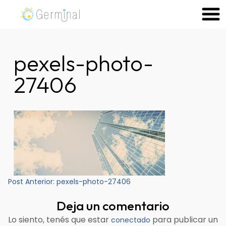
Skip
to
Germinal Consultora
Construimos soluciones para potenciar el trabajo de las
content
personas.
pexels-photo-
27406
Navegación
Post Anterior:
pexels-photo-27406
de
Deja un comentario
entradas
Lo siento, tenés que estar
para publicar un
conectado