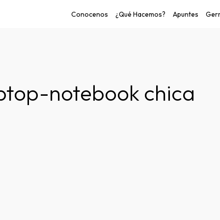
Conocenos
¿Qué Hacemos?
Apuntes
Germ
o de las personas.
ptop-notebook chica