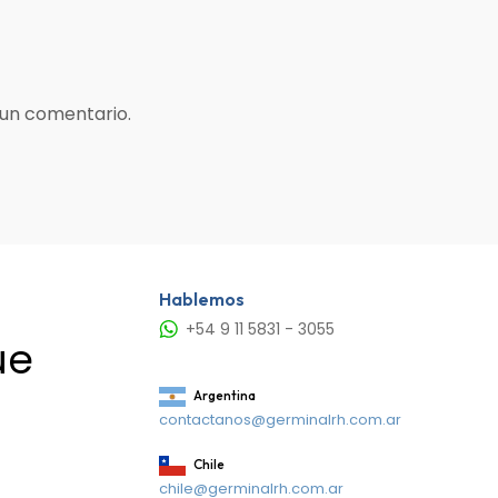
 un comentario.
Hablemos
+54 9 11 5831 - 3055
ue
Argentina
contactanos@germinalrh.com.ar
Chile
chile@germinalrh.com.ar