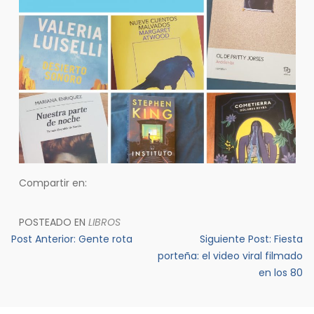
Compartir en:
POSTEADO EN
LIBROS
Navegación
Post Anterior:
Gente rota
Siguiente Post:
Fiesta
de
porteña: el video viral filmado
en los 80
entradas