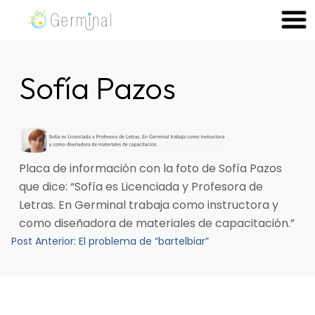
Skip
to
Germinal Consultora
Construimos soluciones para potenciar el trabajo de las
content
personas.
Sofía Pazos
Placa de información con la foto de Sofía Pazos
que dice: “Sofía es Licenciada y Profesora de
Letras. En Germinal trabaja como instructora y
como diseñadora de materiales de capacitación.”
Navegación
Post Anterior:
El problema de “bartelbiar”
de
entradas