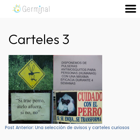
Skip
to
Germinal Consultora
Construimos soluciones para potenciar el trabajo de las
content
personas.
Carteles 3
Navegación
Post Anterior:
Una selección de avisos y carteles curiosos
de