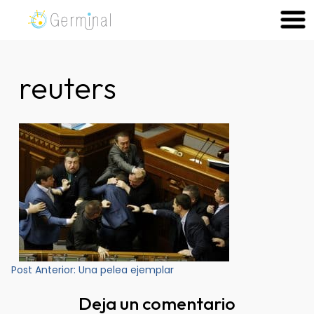
Skip
to
Germinal Consultora
Construimos soluciones para potenciar el trabajo de las
content
personas.
reuters
Navegación
Post Anterior:
Una pelea ejemplar
de
Deja un comentario
entradas