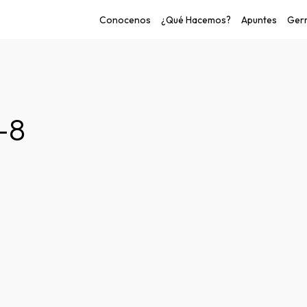
Conocenos
¿Qué Hacemos?
Apuntes
Germ
o de las personas.
-8