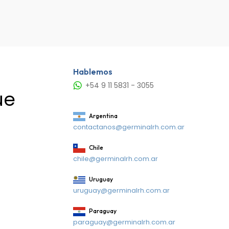
Hablemos
+54 9 11 5831 - 3055
ue
Argentina
contactanos@germinalrh.com.ar
Chile
chile@germinalrh.com.ar
Uruguay
uruguay@germinalrh.com.ar
Paraguay
paraguay@germinalrh.com.ar