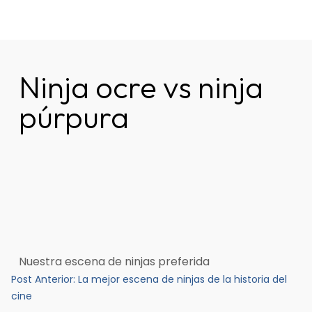
Skip
to
Germinal Consultora
Construimos soluciones para potenciar el trabajo de las
content
personas.
Ninja ocre vs ninja
púrpura
Nuestra escena de ninjas preferida
Navegación
Post Anterior:
La mejor escena de ninjas de la historia del
de
cine