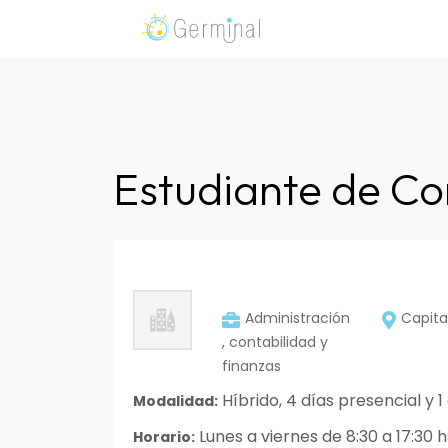
Skip
to
Germinal Consultora
Construimos soluciones para potenciar el trabaj
content
Estudiante de Co
Administración
Capita
, contabilidad y
finanzas
Híbrido, 4 días presencial y 1
Modalidad:
Lunes a viernes de 8:30 a 17:30 h
Horario: