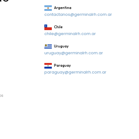
Argentina
contactanos@germinalrh.com.ar
Chile
chile@germinalrh.com.ar
Uruguay
uruguay@germinalrh.com.ar
Paraguay
paraguay@germinalrh.com.ar
os