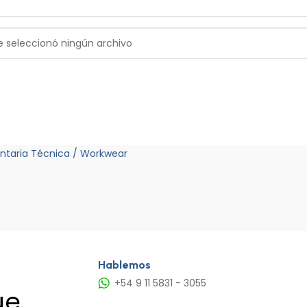
e seleccionó ningún archivo
entaria Técnica / Workwear
Hablemos
+54 9 11 5831 - 3055
ue