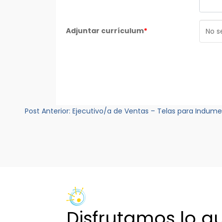
Adjuntar currículum
*
No s
Navegación
Post Anterior:
Ejecutivo/a de Ventas – Telas para Indum
de
entradas
Disfrutamos lo q