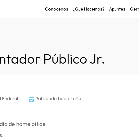
Conocenos
¿Qué Hacemos?
Apuntes
Germ
o de las personas.
ntador Público Jr.
l Federal
Publicado hace 1 año
 día de home office.
s.