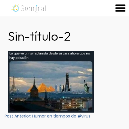
Skip
to
Germinal Consultora
Construimos soluciones para potenciar el trabajo de las
content
personas.
Sin-título-2
Navegación
Post Anterior:
Humor en tiempos de #virus
de