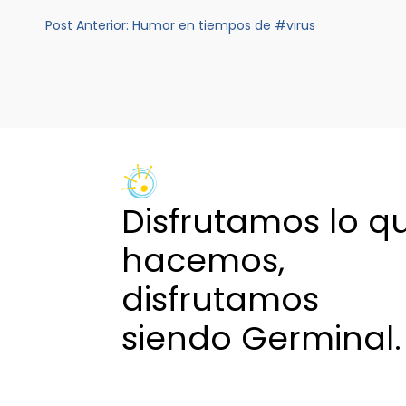
Navegación
Post Anterior:
Humor en tiempos de #virus
de
entradas
Disfrutamos lo q
hacemos,
disfrutamos
siendo Germinal.