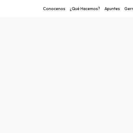
Conocenos
¿Qué Hacemos?
Apuntes
Germ
o de las personas.