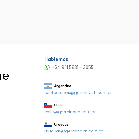
Hablemos
+54 9 11 5831 - 3055
ue
Argentina
contactanos@germinalrh.com.ar
Chile
chile@germinalrh.com.ar
Uruguay
uruguay@germinalrh.com.ar