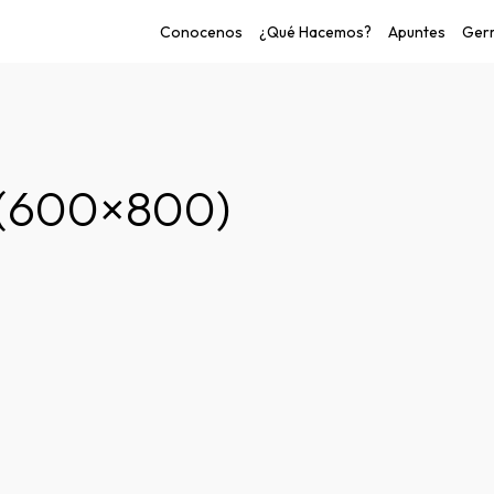
Conocenos
¿Qué Hacemos?
Apuntes
Germ
o de las personas.
 (600×800)