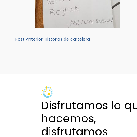
Navegación
Post Anterior:
Historias de cartelera
de
entradas
Disfrutamos lo q
hacemos,
disfrutamos