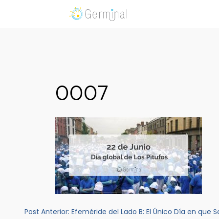
Skip
to
Germinal Consultora
Construimos soluciones para potenciar el trabaj
content
0007
Navegación
Post Anterior:
Efeméride del Lado B: El Único Día en que S