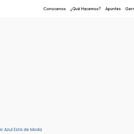
Conocenos
¿Qué Hacemos?
Apuntes
Germ
o de las personas.
er Azul Está de Moda