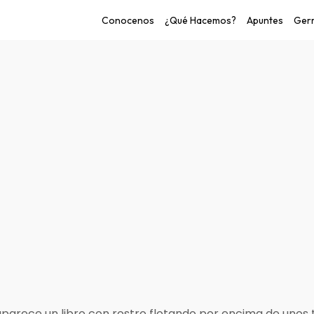
Conocenos
¿Qué Hacemos?
Apuntes
Germ
o de las personas.
 aparece un libro con rostro flotando por encima de unos 