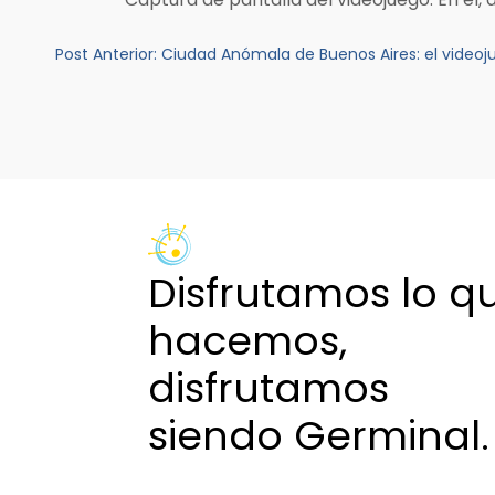
Navegación
Post Anterior:
Ciudad Anómala de Buenos Aires: el videoj
de
entradas
Disfrutamos lo q
hacemos,
disfrutamos
siendo Germinal.