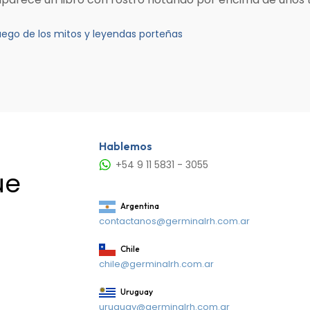
uego de los mitos y leyendas porteñas
Hablemos
+54 9 11 5831 - 3055
ue
Argentina
contactanos@germinalrh.com.ar
Chile
chile@germinalrh.com.ar
Uruguay
uruguay@germinalrh.com.ar