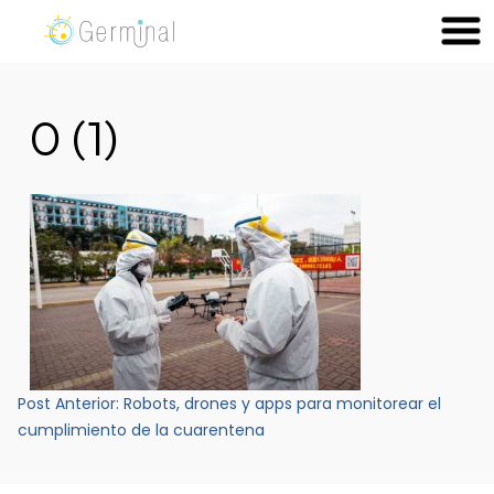
Skip
to
Germinal Consultora
Construimos soluciones para potenciar el trabajo de las
content
personas.
0 (1)
Navegación
Post Anterior:
Robots, drones y apps para monitorear el
de
cumplimiento de la cuarentena
entradas