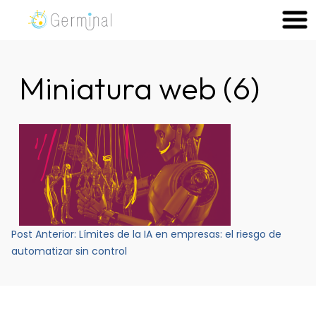
Skip
to
Germinal Consultora
Construimos soluciones para potenciar el trabajo de las
content
personas.
Miniatura web (6)
Navegación
Post Anterior:
Límites de la IA en empresas: el riesgo de
de
automatizar sin control
entradas