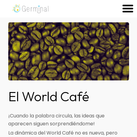
Skip
to
Germinal Consultora
Construimos soluciones para potenciar el trabajo de las
content
personas.
El World Café
¡Cuando la palabra circula, las ideas que
aparecen siguen sorprendiéndome!
La dinámica del World Café no es nueva, pero