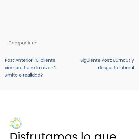
Compartir en:
Navegación
Post Anterior:
“El cliente
Siguiente Post:
Burnout y
de
siempre tiene la razón”:
desgaste laboral
¿mito o realidad?
entradas
Disfrutamos lo que