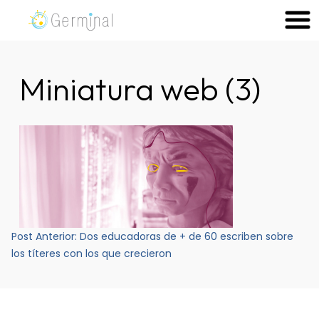
Skip
to
Germinal Consultora
Construimos soluciones para potenciar el trabajo de las
content
personas.
Miniatura web (3)
Navegación
Post Anterior:
Dos educadoras de + de 60 escriben sobre
de
los títeres con los que crecieron
entradas