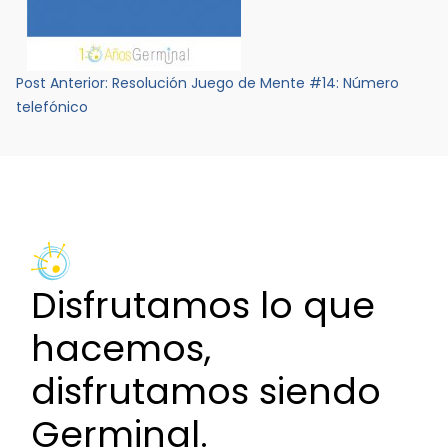
Navegación
Post Anterior:
Resolución Juego de Mente #14: Número
de
telefónico
entradas
Disfrutamos lo que
hacemos,
disfrutamos siendo
Germinal.